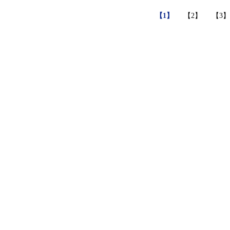
【1】
【2】
【3】