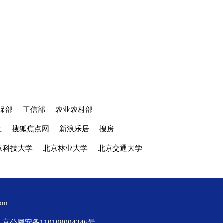
保部
工信部
农业农村部
社
搜狐焦点网
新浪乐居
搜房
京科技大学
北京林业大学
北京交通大学
com
京公网安备110108004346号