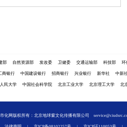
建部
自然资源部
发改委
卫健委
交通运输部
科技部
环
工商银行
中国建设银行
招商银行
兴业银行
新华社
中新
人民大学
中国社会科学院
北京工业大学
北京理工大学
北
城市化网版权所有：北京地球窗文化传播有限公司
service@ciudsrc.
法律声明
|
京ICP备08102257号
|
京ICP证110053号
|