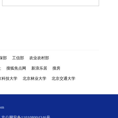
保部
工信部
农业农村部
社
搜狐焦点网
新浪乐居
搜房
京科技大学
北京林业大学
北京交通大学
com
京公网安备110108004346号