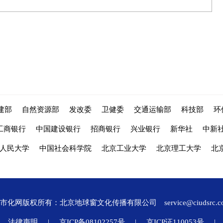
建部
自然资源部
发改委
卫健委
交通运输部
科技部
环
工商银行
中国建设银行
招商银行
兴业银行
新华社
中新
人民大学
中国社会科学院
北京工业大学
北京理工大学
北
城市化网版权所有：北京地球窗文化传播有限公司
service@ciudsrc.
法律声明
|
京ICP备08102257号
|
京ICP证110053号
|